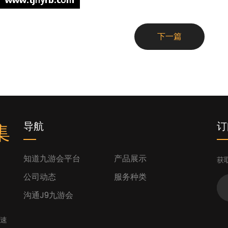
下一篇
集
导航
订
知道九游会平台
产品展示
获
公司动态
服务种类
沟通J9九游会
极速