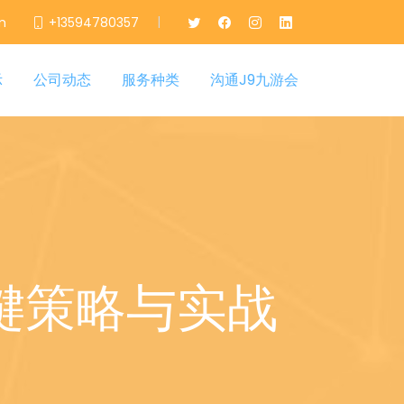
|
om
+13594780357
示
公司动态
服务种类
沟通J9九游会
键策略与实战