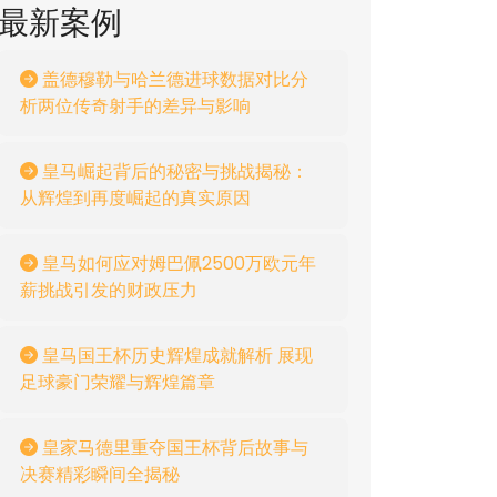
最新案例
盖德穆勒与哈兰德进球数据对比分
析两位传奇射手的差异与影响
皇马崛起背后的秘密与挑战揭秘：
从辉煌到再度崛起的真实原因
皇马如何应对姆巴佩2500万欧元年
薪挑战引发的财政压力
皇马国王杯历史辉煌成就解析 展现
足球豪门荣耀与辉煌篇章
皇家马德里重夺国王杯背后故事与
决赛精彩瞬间全揭秘