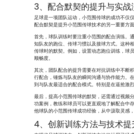
3、配合默契的提升与实战
足球是一项团队运动，小范围传球的成功不仅
配合默契是提升小范围传球技术的另一重要方
首先，球队训练时要注重小范围的配合演练。
知队友的跑位、传球习惯以及接球方式。这种
传球时的默契。例如，设置动态跑位训练，球
顺畅度。
其次，团队配合的提升需要在对抗训练中不断
行配合，锤炼与队友的瞬间沟通与协作能力。
到与队友最适合的配合模式。特别是在逼抢激
最后，提高小范围传球的默契，还需通过视频
功案例，教练和球员可以更直观地了解配合中
他球队的小范围传球成功经验，从中汲取灵感
4、创新训练方法与技术提