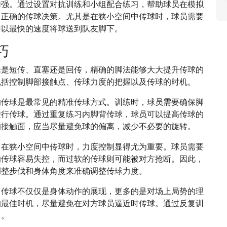
加强。通过设置对抗训练和小组配合练习，帮助球员在模拟
出正确的传球决策。尤其是在狭小空间中传球时，球员需要
并以最快的速度将球送到队友脚下。
巧
论是短传、直塞还是回传，精确的脚法能够大大提升传球的
包括控制脚部接触点、传球力度的把握以及传球的时机。
的传球是最常见的精准传球方式。训练时，球员需要确保脚
进行传球。通过重复练习内脚背传球，球员可以提高传球的
的接触面，应当尽量避免球的偏离，减少不必要的旋转。
。在狭小空间中传球时，力度控制显得尤为重要。球员需要
的传球容易失控，而过软的传球则可能被对方抢断。因此，
调整步伐和身体角度来准确调整传球力度。
。传球不仅仅是身体动作的展现，更多的是对场上局势的理
的最佳时机，尽量避免在对方球员逼近时传球。通过反复训
力。