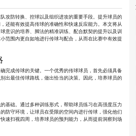
球队攻防转换、控球以及组织进攻的重要手段。提升球员的
间，还能有效提高传球的准确性和快速反应能力。本文将从
传球意识的培养、脚法的精准训练、配合默契的提升以及训
在小范围内更自如地进行传球与配合，从而在比赛中有效提
略
准确完成传球的关键。一个优秀的传球球员，首先必须具备
识别出最佳传球路线，做出恰当的决策。因此，培养球员的
识的基础。通过多种训练形式，帮助球员练习在高强度压力
集的防守环境，让球员在受限的空间内进行传球，强化他们
断快速扫视四周，培养球员的预判能力，从而提前洞察到场