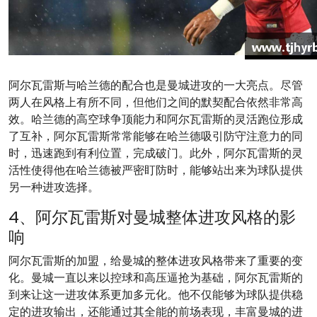
阿尔瓦雷斯与哈兰德的配合也是曼城进攻的一大亮点。尽管
两人在风格上有所不同，但他们之间的默契配合依然非常高
效。哈兰德的高空球争顶能力和阿尔瓦雷斯的灵活跑位形成
了互补，阿尔瓦雷斯常常能够在哈兰德吸引防守注意力的同
时，迅速跑到有利位置，完成破门。此外，阿尔瓦雷斯的灵
活性使得他在哈兰德被严密盯防时，能够站出来为球队提供
另一种进攻选择。
4、阿尔瓦雷斯对曼城整体进攻风格的影
响
阿尔瓦雷斯的加盟，给曼城的整体进攻风格带来了重要的变
化。曼城一直以来以控球和高压逼抢为基础，阿尔瓦雷斯的
到来让这一进攻体系更加多元化。他不仅能够为球队提供稳
定的进攻输出，还能通过其全能的前场表现，丰富曼城的进