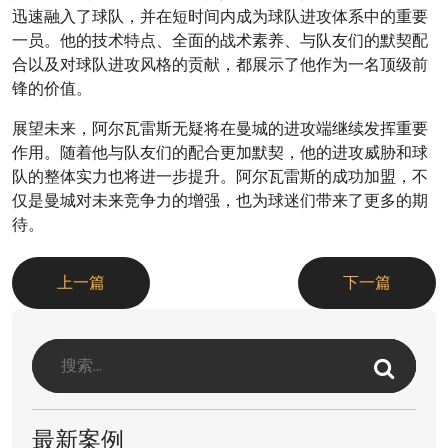
迅速融入了球队，并在短时间内成为球队进攻体系中的重要
一员。他的技术特点、全面的战术素养、与队友们的默契配
合以及对球队进攻风格的贡献，都展示了他作为一名顶级前
锋的价值。
展望未来，阿尔瓦雷斯无疑将在曼城的进攻端继续发挥重要
作用。随着他与队友们的配合更加默契，他的进攻威胁和球
队的整体实力也将进一步提升。阿尔瓦雷斯的成功加盟，不
仅是曼城对未来竞争力的增强，也为球迷们带来了更多的期
待。
上一篇
下一篇
最新案例