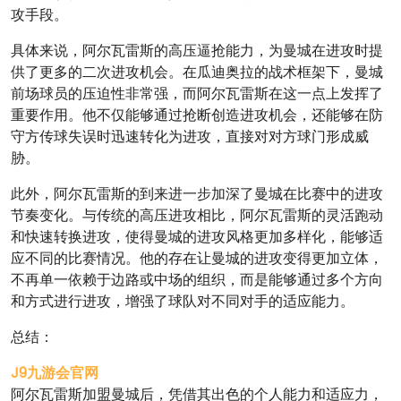
攻手段。
具体来说，阿尔瓦雷斯的高压逼抢能力，为曼城在进攻时提
供了更多的二次进攻机会。在瓜迪奥拉的战术框架下，曼城
前场球员的压迫性非常强，而阿尔瓦雷斯在这一点上发挥了
重要作用。他不仅能够通过抢断创造进攻机会，还能够在防
守方传球失误时迅速转化为进攻，直接对对方球门形成威
胁。
此外，阿尔瓦雷斯的到来进一步加深了曼城在比赛中的进攻
节奏变化。与传统的高压进攻相比，阿尔瓦雷斯的灵活跑动
和快速转换进攻，使得曼城的进攻风格更加多样化，能够适
应不同的比赛情况。他的存在让曼城的进攻变得更加立体，
不再单一依赖于边路或中场的组织，而是能够通过多个方向
和方式进行进攻，增强了球队对不同对手的适应能力。
总结：
J9九游会官网
阿尔瓦雷斯加盟曼城后，凭借其出色的个人能力和适应力，