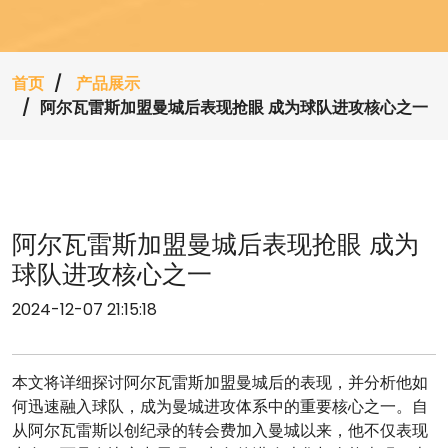
首页
产品展示
阿尔瓦雷斯加盟曼城后表现抢眼 成为球队进攻核心之一
阿尔瓦雷斯加盟曼城后表现抢眼 成为
球队进攻核心之一
2024-12-07 21:15:18
本文将详细探讨阿尔瓦雷斯加盟曼城后的表现，并分析他如
何迅速融入球队，成为曼城进攻体系中的重要核心之一。自
从阿尔瓦雷斯以创纪录的转会费加入曼城以来，他不仅表现