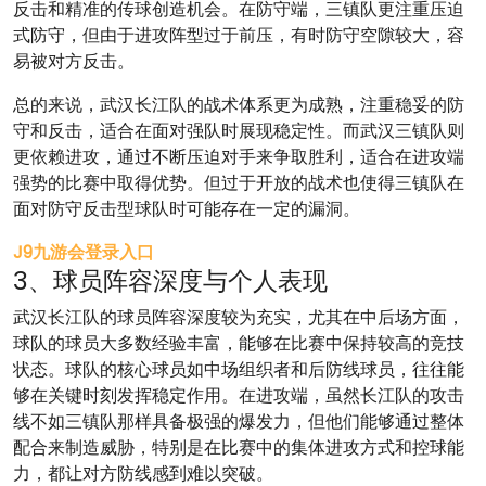
反击和精准的传球创造机会。在防守端，三镇队更注重压迫
式防守，但由于进攻阵型过于前压，有时防守空隙较大，容
易被对方反击。
总的来说，武汉长江队的战术体系更为成熟，注重稳妥的防
守和反击，适合在面对强队时展现稳定性。而武汉三镇队则
更依赖进攻，通过不断压迫对手来争取胜利，适合在进攻端
强势的比赛中取得优势。但过于开放的战术也使得三镇队在
面对防守反击型球队时可能存在一定的漏洞。
J9九游会登录入口
3、球员阵容深度与个人表现
武汉长江队的球员阵容深度较为充实，尤其在中后场方面，
球队的球员大多数经验丰富，能够在比赛中保持较高的竞技
状态。球队的核心球员如中场组织者和后防线球员，往往能
够在关键时刻发挥稳定作用。在进攻端，虽然长江队的攻击
线不如三镇队那样具备极强的爆发力，但他们能够通过整体
配合来制造威胁，特别是在比赛中的集体进攻方式和控球能
力，都让对方防线感到难以突破。