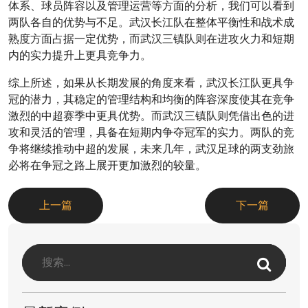
体系、球员阵容以及管理运营等方面的分析，我们可以看到
两队各自的优势与不足。武汉长江队在整体平衡性和战术成
熟度方面占据一定优势，而武汉三镇队则在进攻火力和短期
内的实力提升上更具竞争力。
综上所述，如果从长期发展的角度来看，武汉长江队更具争
冠的潜力，其稳定的管理结构和均衡的阵容深度使其在竞争
激烈的中超赛季中更具优势。而武汉三镇队则凭借出色的进
攻和灵活的管理，具备在短期内争夺冠军的实力。两队的竞
争将继续推动中超的发展，未来几年，武汉足球的两支劲旅
必将在争冠之路上展开更加激烈的较量。
上一篇
下一篇