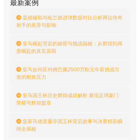
最新案例
盖德穆勒与哈兰德进球数据对比分析两位传奇
射手的差异与影响
皇马崛起背后的秘密与挑战揭秘：从辉煌到再
度崛起的真实原因
皇马如何应对姆巴佩2500万欧元年薪挑战引
发的财政压力
皇马国王杯历史辉煌成就解析 展现足球豪门
荣耀与辉煌篇章
皇家马德里重夺国王杯背后故事与决赛精彩瞬
间全揭秘