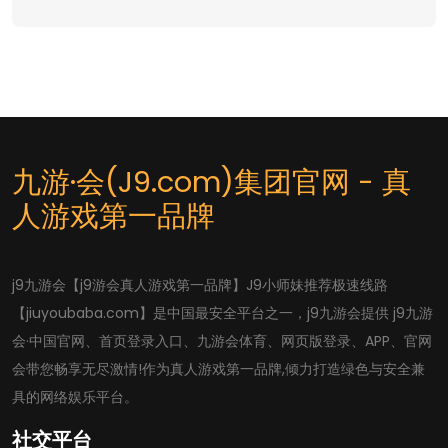
九游·会(J9.com)集团官网 - 真
人游戏第一品牌
j9九游会【j9游会真人游戏第一品牌】J9小师妹推荐极速线路
【jiuyoubaba.com】是中国最安全平台之一，j9九游会提供 j9九游
会·中国官网、首页登录入口、九游会体育、网页版登录、APP、官网
会带您畅享无尽激情!作为真人游戏第一品牌,倾力打造绿色与安全兼
具的网络娱乐平台。
社交平台