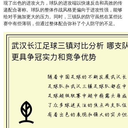
现了出色的进攻火力，球队的进攻端以快速反击和高效的传
递配合著称。球队的整体作战风格更偏向于进攻性强，能够
给对手施加更大的压力。同时，三镇队的防守虽然在某些比
赛中有些薄弱，但通过整体配合弥补了个人防守的不足。