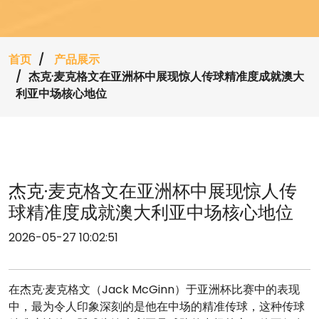
首页
产品展示
杰克·麦克格文在亚洲杯中展现惊人传球精准度成就澳大
利亚中场核心地位
杰克·麦克格文在亚洲杯中展现惊人传
球精准度成就澳大利亚中场核心地位
2026-05-27 10:02:51
在杰克·麦克格文（Jack McGinn）于亚洲杯比赛中的表现
中，最为令人印象深刻的是他在中场的精准传球，这种传球