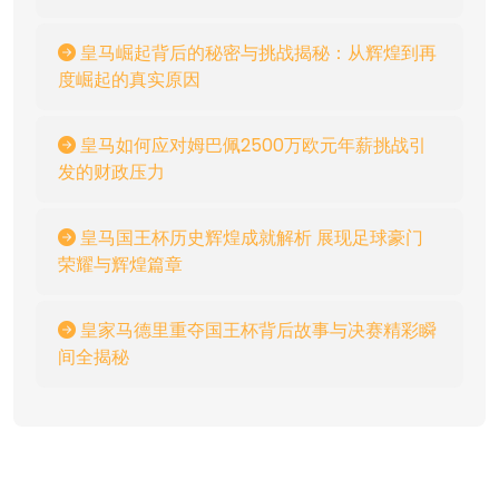
皇马崛起背后的秘密与挑战揭秘：从辉煌到再
度崛起的真实原因
皇马如何应对姆巴佩2500万欧元年薪挑战引
发的财政压力
皇马国王杯历史辉煌成就解析 展现足球豪门
荣耀与辉煌篇章
皇家马德里重夺国王杯背后故事与决赛精彩瞬
间全揭秘