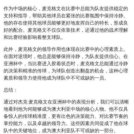
作为中场的核心，麦克格文在比赛中总能为队友提供稳定的
支持和指导，帮助其他球员在紧张的比赛氛围中保持冷静。
他的存在使得其他球员能够更好地发挥自己的特长，形成良
好的配合。麦克格文不仅仅依靠技术，还通过他的战术理解
和比赛经验影响着整支球队。
此外，麦克格文的领导作用也体现在比赛中的心理素质上。
在面对逆境时，他总是能够保持冷静，为队友提供信心。在
亚洲杯中，当比赛进入胶着状态时，麦克格文总能通过冷静
的决策和精准的传球，为球队创造出翻盘的机会，这种心理
素质和领导力使得他成为球队中不可或缺的一员。
总结：
通过对杰克·麦克格文在亚洲杯中的表现分析，我们可以清晰
地看到他为何能够成为澳大利亚中场的核心人物。他不仅具
备惊人的传球精准度，更有出色的决策能力、对比赛节奏的
掌控能力，以及卓越的领导力。这些因素共同促成了他在球
队中的关键地位，成为澳大利亚队不可或缺的一部分。