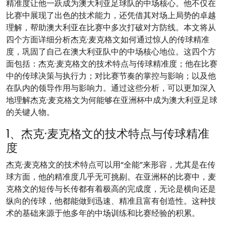
精准度让他一跃成为澳大利亚足球队的中场核心。他不仅在
比赛中展现了出色的技术能力，还凭借其对场上局势的卓越
理解，帮助澳大利亚在比赛中多次打破对方防线。本文将从
四个方面详细分析杰克·麦克格文如何通过惊人的传球精准
度，巩固了自己在澳大利亚队中的中场核心地位。这四个方
面包括：杰克·麦克格文的技术特点与传球精准度；他在比赛
中的传球决策与执行力；对比赛节奏的掌控与影响；以及他
在队内的领导作用与影响力。通过这些分析，可以更加深入
地理解杰克·麦克格文为何能够在亚洲杯中成为澳大利亚足球
的关键人物。
1、杰克·麦克格文的技术特点与传球精准
度
杰克·麦克格文的技术特点可以用“全能”来形容，尤其是在传
球方面，他的精准度几乎无可挑剔。在亚洲杯的比赛中，麦
克格文的短传与长传都有着极高的完成度，无论是横向还是
纵向的传球，他都能做到迅速、精准且富有创造性。这种技
术的基础来源于他多年的中场训练和比赛经验的积累。