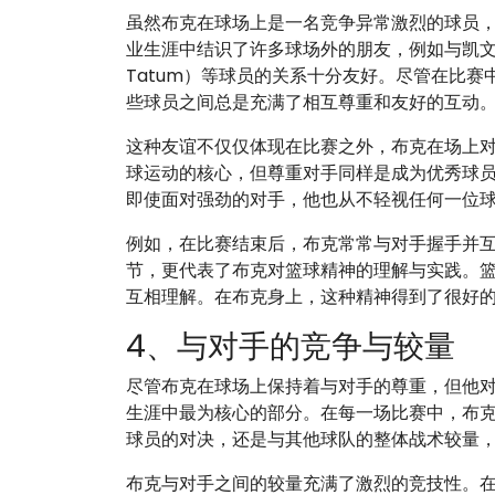
虽然布克在球场上是一名竞争异常激烈的球员
业生涯中结识了许多球场外的朋友，例如与凯文·杜兰特
Tatum）等球员的关系十分友好。尽管在比
些球员之间总是充满了相互尊重和友好的互动
这种友谊不仅仅体现在比赛之外，布克在场上
球运动的核心，但尊重对手同样是成为优秀球
即使面对强劲的对手，他也从不轻视任何一位
例如，在比赛结束后，布克常常与对手握手并
节，更代表了布克对篮球精神的理解与实践。
互相理解。在布克身上，这种精神得到了很好
4、与对手的竞争与较量
尽管布克在球场上保持着与对手的尊重，但他
生涯中最为核心的部分。在每一场比赛中，布
球员的对决，还是与其他球队的整体战术较量
布克与对手之间的较量充满了激烈的竞技性。在与像