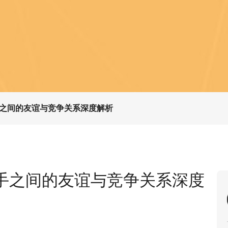
之间的友谊与竞争关系深度解析
手之间的友谊与竞争关系深度