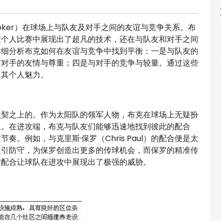
Booker）在球场上与队友及对手之间的友谊与竞争关系。布
在个人比赛中展现出了超凡的技术，还在与队友和对手之间
详细分析布克如何在友谊与竞争中找到平衡：一是与队友的
与对手的友情与尊重；四是与对手的竞争与较量。通过这些
及其个人魅力。
默契之上的。作为太阳队的领军人物，布克在球场上无疑扮
叹。在进攻端，布克与队友们能够迅速地找到彼此的配合
。例如，与克里斯·保罗（Chris Paul）的配合便是太
吸引防守，为保罗创造出更多的传球机会，而保罗的精准传
契配合让球队在进攻中展现出了极强的威胁。