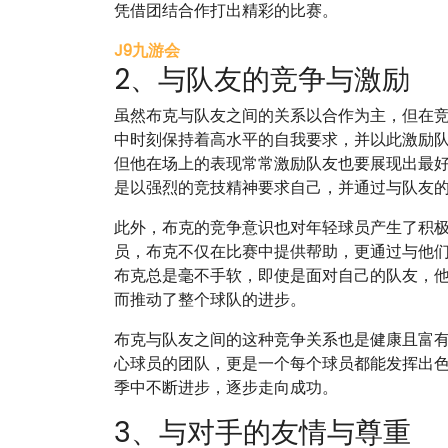
凭借团结合作打出精彩的比赛。
J9九游会
2、与队友的竞争与激励
虽然布克与队友之间的关系以合作为主，但在
中时刻保持着高水平的自我要求，并以此激励
但他在场上的表现常常激励队友也要展现出最
是以强烈的竞技精神要求自己，并通过与队友
此外，布克的竞争意识也对年轻球员产生了积
员，布克不仅在比赛中提供帮助，更通过与他
布克总是毫不手软，即使是面对自己的队友，
而推动了整个球队的进步。
布克与队友之间的这种竞争关系也是健康且富
心球员的团队，更是一个每个球员都能发挥出
季中不断进步，逐步走向成功。
3、与对手的友情与尊重