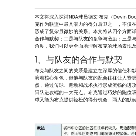
本文将深入探讨NBA球员德文·布克（Devin 
克作为联盟中最具潜力的得分后卫之一，不仅
形成了复杂且微妙的关系。本文将从四个方面
合作与默契；二是与队友的竞争与激励；三是
角度，我们可以更全面地理解布克的球场表现
1、与队友的合作与默契
布克与队友之间的关系是建立在深厚的信任和
演着核心角色，但他与队友的配合往往让人赞
点，通过传球、跑动和战术执行形成流畅的进攻节奏
阳队进攻端的一大亮点。布克通过巧妙的跑位
球又能为布克提供轻松的得分机会。两人的默