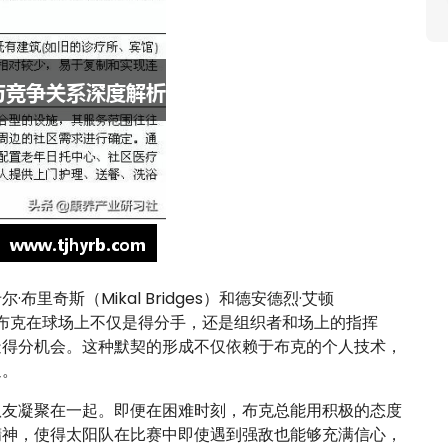
奇斯（Mikal Bridges）和德安德烈·艾顿
关系。布克在球场上不仅是得分手，还是组织者和场上的指挥
造得分机会。这种默契的形成不仅依赖于布克的个人技术，
通。
队友凝聚在一起。即便在困难时刻，布克总能用积极的态度
精神，使得太阳队在比赛中即使遇到强敌也能够充满信心，