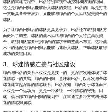
球队的重建过程中，巴萨特别重视中场控制和防线的稳固，
这也是梅西回归后能够融入球队的关键。巴萨的目标是打造
一支既具备未来潜力，又能够与梅西的个人风格完美契合的
球队。
为了让梅西回归后的球队更具竞争力，巴萨还在教练团队方
面做出了调整。球队的战术风格与梅西的个人特点高度契
合，教练团队需要根据梅西的需求来调整战术布置。这种战
术上的适配是梅西回归后能够迅速融入球队、帮助球队取得
成功的关键因素。
3、球迷情感连接与社区建设
梅西与巴萨的关系不仅仅是竞技上的，更深层次地体现了球
迷情感上的共鸣。梅西的回归，意味着巴萨可以再次与全球
球迷建立起深厚的情感联系。巴萨深知，梅西对于球迷而言
不仅是一个运动员，更是一种象征，一种情感的寄托。因
此，俱乐部在梅西回归的规划中，注重通过多种方式增强球
迷的情感归属感。