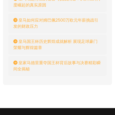
度崛起的真实原因
皇马如何应对姆巴佩2500万欧元年薪挑战引
发的财政压力
皇马国王杯历史辉煌成就解析 展现足球豪门
荣耀与辉煌篇章
皇家马德里重夺国王杯背后故事与决赛精彩瞬
间全揭秘