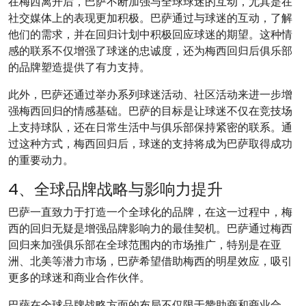
在梅西离开后，巴萨不断加强与全球球迷的互动，尤其是在
社交媒体上的表现更加积极。巴萨通过与球迷的互动，了解
他们的需求，并在回归计划中积极回应球迷的期望。这种情
感的联系不仅增强了球迷的忠诚度，还为梅西回归后俱乐部
的品牌塑造提供了有力支持。
此外，巴萨还通过举办系列球迷活动、社区活动来进一步增
强梅西回归的情感基础。巴萨的目标是让球迷不仅在竞技场
上支持球队，还在日常生活中与俱乐部保持紧密的联系。通
过这种方式，梅西回归后，球迷的支持将成为巴萨取得成功
的重要动力。
4、全球品牌战略与影响力提升
巴萨一直致力于打造一个全球化的品牌，在这一过程中，梅
西的回归无疑是增强品牌影响力的最佳契机。巴萨通过梅西
回归来加强俱乐部在全球范围内的市场推广，特别是在亚
洲、北美等潜力市场，巴萨希望借助梅西的明星效应，吸引
更多的球迷和商业合作伙伴。
巴萨在全球品牌战略方面的布局不仅限于赞助商和商业合