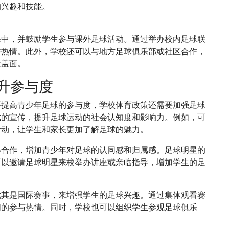
的兴趣和技能。
课中，并鼓励学生参与课外足球活动。通过举办校内足球联
与热情。此外，学校还可以与地方足球俱乐部或社区合作，
覆盖面。
升参与度
要提高青少年足球的参与度，学校体育政策还需要加强足球
式的宣传，提升足球运动的社会认知度和影响力。例如，可
活动，让学生和家长更加了解足球的魅力。
等合作，增加青少年对足球的认同感和归属感。足球明星的
可以邀请足球明星来校举办讲座或亲临指导，增加学生的足
尤其是国际赛事，来增强学生的足球兴趣。通过集体观看赛
们的参与热情。同时，学校也可以组织学生参观足球俱乐