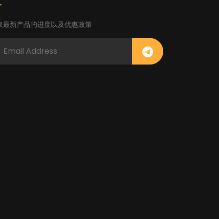
取最新产品的进度以及优惠政策