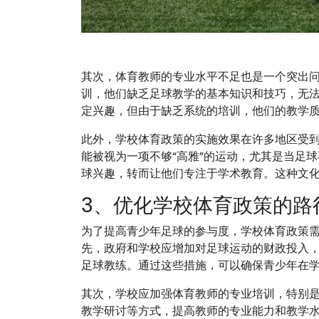
其次，体育教师的专业水平不足也是一个突出
训，他们缺乏足球教学的基本知识和技巧，无
定兴趣，但由于缺乏系统的培训，他们的教学
此外，学校体育政策的实施效果在许多地区受
能被视为一项不够“高雅”的运动，尤其是当足
球兴趣，转而让他们专注于学术教育。这种文
3、优化学校体育政策的路
为了提高青少年足球的参与度，学校体育政策
先，政府和学校应增加对足球运动的财政投入
足球教练。通过这些措施，可以确保青少年在
其次，学校应加强体育教师的专业培训，特别
教学研讨等方式，提高教师的专业能力和教学