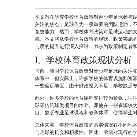
本文旨在研究学校体育政策对青少年足球参与
关注的焦点，足球作为一项重要的团队运动，
竞技能力。然而，学校体育政策对足球运动的
愿。本文将从学校体育政策的现状、政策实施
与度的提升进行深入探讨，力求为政策制定者
1、学校体育政策现状分析
当前，我国学校体育政策对青少年足球的关注
体系中，但实际上，许多学校的体育设施和资
一些偏远地区，由于财政投入不足，学校缺乏
此外，许多学校的体育课程安排较为紧张，往
球等传统球类项目的培养。即使在一些资源较
目。缺乏专业足球课程和教学体系，使得学生
总体来看，学校体育政策的落实情况在不同地
与足球的机会和积极性。因此，亟需对现行的