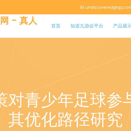
undiscovered@qq.c
网 - 真人
首页
知道九游会平台
产品展
策对青少年足球参
其优化路径研究