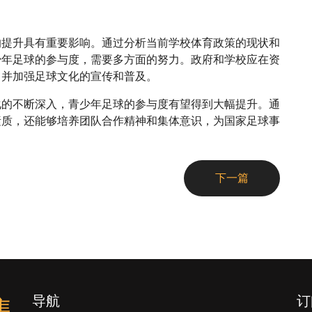
的提升具有重要影响。通过分析当前学校体育政策的现状和
少年足球的参与度，需要多方面的努力。政府和学校应在资
，并加强足球文化的宣传和普及。
化的不断深入，青少年足球的参与度有望得到大幅提升。通
素质，还能够培养团队合作精神和集体意识，为国家足球事
下一篇
集
导航
订