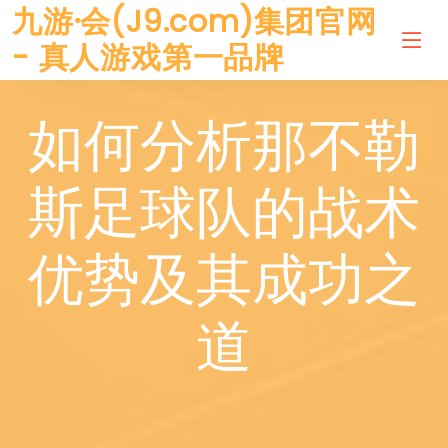
九游·会(J9.com)集团官网
- 真人游戏第一品牌
如何分析那不勒
斯足球队的战术
优势及其成功之
道