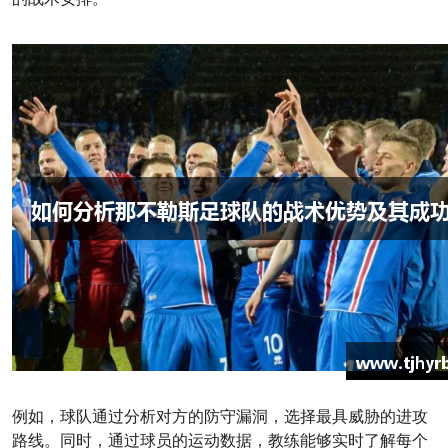
例如，球队通过分析对方的防守漏洞，选择最具威胁的进攻
路线。同时，通过球员的运动数据，教练能够实时了解每个