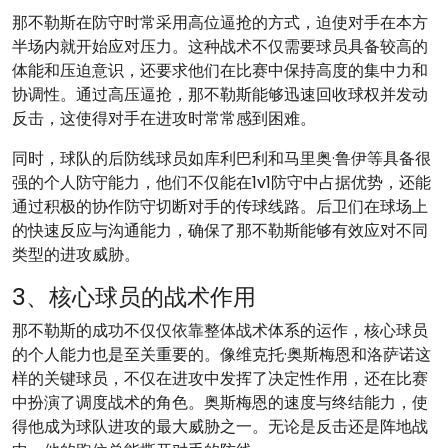
那不勒斯在防守时常采用高位逼抢的方式，迫使对手在本方
半场内就开始应对压力。这种战术不仅需要球员具备较高的
体能和压迫意识，还要求他们在比赛中保持高度的集中力和
协调性。通过高压逼抢，那不勒斯能够迅速回收球权并发动
反击，这使得对手在进攻时常常感到困难。
同时，球队的后防线球员如库利巴利和马里奥·鲁伊等具备很
强的个人防守能力，他们不仅能在1v1防守中占据优势，还能
通过积极的协作防守切断对手的传球线路。后卫们在球场上
的快速反应与沟通能力，确保了那不勒斯能够有效应对不同
类型的进攻威胁。
3、核心球员的战术作用
那不勒斯的成功不仅仅依靠整体战术体系的运作，核心球员
的个人能力也是至关重要的。像维克托·奥斯梅恩和洛萨诺这
样的关键球员，不仅在进攻中发挥了决定性作用，还在比赛
中扮演了调度战术的角色。奥斯梅恩的速度与终结能力，使
得他成为球队进攻的最大威胁之一。无论是反击还是阵地战