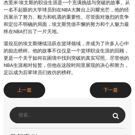
杰里米·埃文斯的职业生涯是一个充满挑战与突破的故事。从
一名不起眼的大学球员到在NBA大舞台上闪耀光芒，他的经
历展示了努力、毅力和机遇的重要性。尽管面对激烈的竞争
和定位不明确的局面，埃文斯凭借不懈的努力和个人魅力最
终在NBA打出了一片天地。
退役后的埃文斯继续活跃在篮球领域，并成为了许多人心中
的励志榜样。他的故事不仅仅是一个篮球职业生涯的回顾，
更是一个关于如何在困境中找到突破的真实写照。尽管他的
NBA生涯相对短暂，但他在这段时间里展现的决心和努力，
足以成为后辈球员们效仿的榜样。
上一篇
下一篇