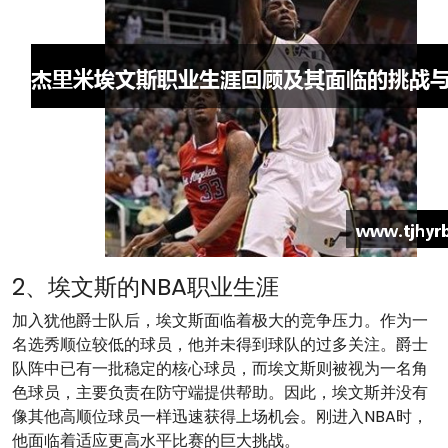
2、埃文斯的NBA职业生涯
加入犹他爵士队后，埃文斯面临着极大的竞争压力。作为一
名选秀顺位较低的球员，他并未得到球队的过多关注。爵士
队阵中已有一批稳定的核心球员，而埃文斯则被视为一名角
色球员，主要负责在防守端提供帮助。因此，埃文斯并没有
像其他高顺位球员一样迅速获得上场机会。刚进入NBA时，
他面临着适应更高水平比赛的巨大挑战。