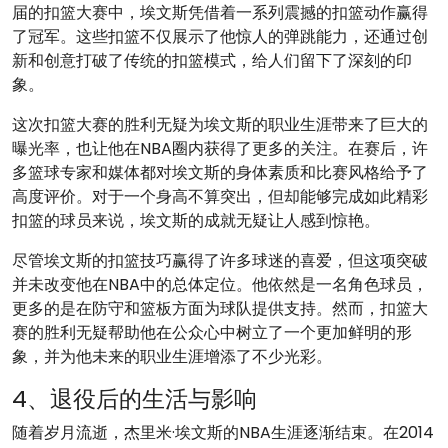
届的扣篮大赛中，埃文斯凭借着一系列震撼的扣篮动作赢得
了冠军。这些扣篮不仅展示了他惊人的弹跳能力，还通过创
新和创意打破了传统的扣篮模式，给人们留下了深刻的印
象。
这次扣篮大赛的胜利无疑为埃文斯的职业生涯带来了巨大的
曝光率，也让他在NBA圈内获得了更多的关注。在赛后，许
多篮球专家和媒体都对埃文斯的身体素质和比赛风格给予了
高度评价。对于一个身高不算突出，但却能够完成如此精彩
扣篮的球员来说，埃文斯的成就无疑让人感到惊艳。
尽管埃文斯的扣篮技巧赢得了许多球迷的喜爱，但这项突破
并未改变他在NBA中的总体定位。他依然是一名角色球员，
更多的是在防守和篮板方面为球队提供支持。然而，扣篮大
赛的胜利无疑帮助他在公众心中树立了一个更加鲜明的形
象，并为他未来的职业生涯增添了不少光彩。
4、退役后的生活与影响
随着岁月流逝，杰里米·埃文斯的NBA生涯逐渐结束。在2014