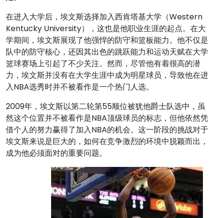
在进入大学后，埃文斯选择加入西肯塔基大学（Western
Kentucky University），这也是他职业生涯的起点。在大
学期间，埃文斯展现了他强悍的防守和篮板能力。他不仅是
队中的防守核心，还因其出色的跳跃能力和运动天赋在大学
篮球赛场上引起了不少关注。然而，尽管他有着很高的潜
力，埃文斯并没有在大学生涯中成为明星球员，导致他在进
入NBA选秀时并不被看作是一个热门人选。
2009年，埃文斯以第二轮第55顺位被犹他爵士队选中，虽
然这个位置并不被看作是NBA顶级球员的标志，但他依然凭
借个人的努力赢得了加入NBA的机会。这一阶段的挑战对于
埃文斯来说是巨大的，如何在竞争激烈的环境中脱颖而出，
成为他必须面对的重要问题。