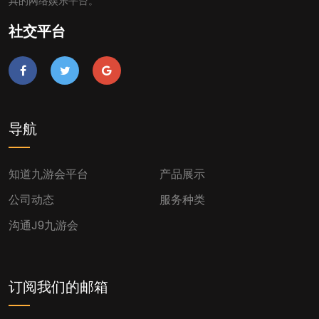
具的网络娱乐平台。
社交平台
导航
知道九游会平台
产品展示
公司动态
服务种类
沟通J9九游会
订阅我们的邮箱