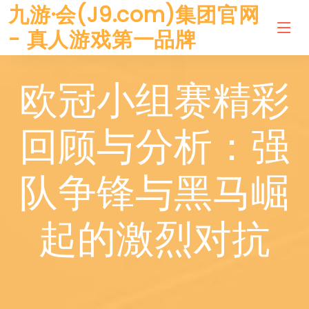
九游·会(J9.com)集团官网
- 真人游戏第一品牌
欧冠小组赛精彩
回顾与分析：强
队争锋与黑马崛
起的激烈对抗