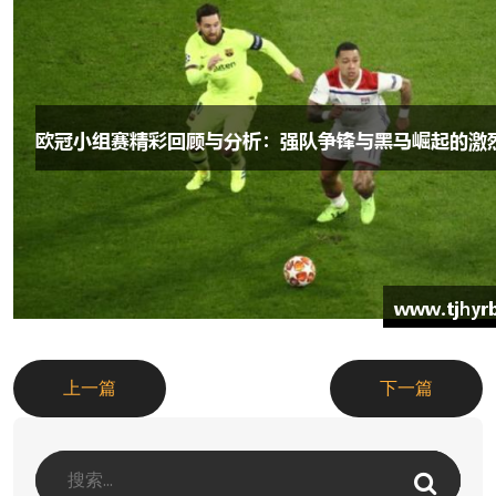
上一篇
下一篇