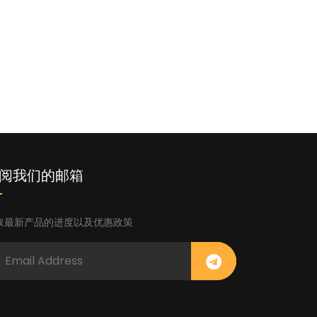
阅我们的邮箱
取最新产品的进度以及优惠政策