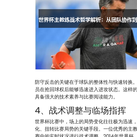
防守反击的关键在于球队的整体性与快速转换
员在抢回球权后能够迅速进入进攻状态。这样
具备强大的技术素养与比赛阅读能力。
4、战术调整与临场指挥
世界杯比赛中，场上的局势变化往往极为迅速
化、扭转比赛局势的关键手段。一位优秀的主
赛中的实时状况进行战术调整。2014年世界