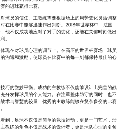
时赛的进球赢得比赛。
和对球员的信任。主教练需要根据场上的局势变化灵活调整
时在比赛中能够迅速作出判断。2018年世界杯中，法国
价，他不仅成功地应对了对手的变化，还能在关键时刻做出
胜利。
更体现在对球员心理的调节上。在高压的世界杯赛场，球员
效的沟通和激励，使球员在比赛中的每一刻都保持最佳的心
人技巧的微妙平衡。成功的主教练不仅能够设计出完善的战
，充分发挥球员的个人能力。在注重整体防守的同时，也不
是战术与智慧的较量，优秀的主教练能够在复杂多变的比赛
利。
以看到，足球不仅仅是简单的竞技运动，更是一门艺术，涉
。主教练的角色不仅是战术的设计者，更是球队心理的引领