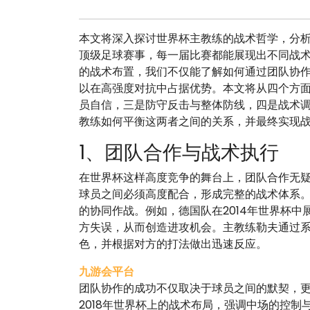
本文将深入探讨世界杯主教练的战术哲学，分
顶级足球赛事，每一届比赛都能展现出不同战
的战术布置，我们不仅能了解如何通过团队协
以在高强度对抗中占据优势。本文将从四个方
员自信，三是防守反击与整体防线，四是战术
教练如何平衡这两者之间的关系，并最终实现
1、团队合作与战术执行
在世界杯这样高度竞争的舞台上，团队合作无
球员之间必须高度配合，形成完整的战术体系
的协同作战。例如，德国队在2014年世界杯中
方失误，从而创造进攻机会。主教练勒夫通过
色，并根据对方的打法做出迅速反应。
九游会平台
团队协作的成功不仅取决于球员之间的默契，
2018年世界杯上的战术布局，强调中场的控