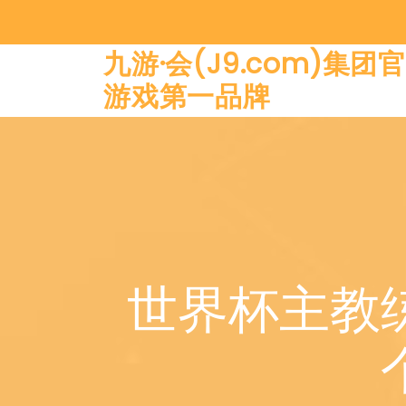
九游·会(J9.com)集团官
游戏第一品牌
世界杯主教