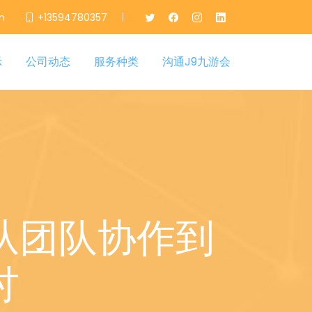
|
om
+13594780357
示
公司动态
服务种类
沟通J9九游会
从团队协作到
讨