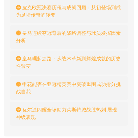
皮克欧冠决赛历程与成就回顾：从初登场到成
为足坛传奇的转变
皇马连续夺冠背后的战略调整与球员发挥因素
分析
皇马崛起之路：从战术革新到辉煌成就的历史
性转变
申花能否在亚冠精英赛中突破重围成功抢分挑
战自我
瓦尔迪闪耀全场助力莱斯特城战胜热刺 展现
神级表现