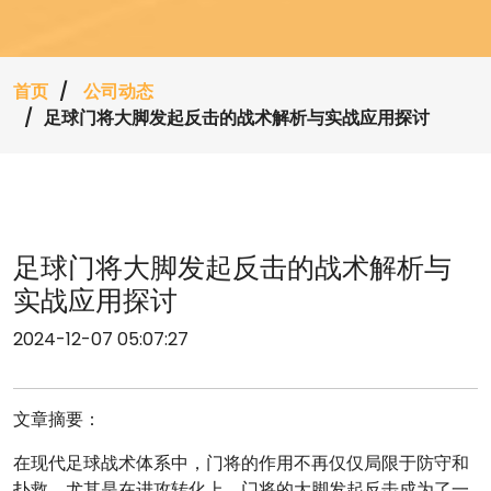
首页
公司动态
足球门将大脚发起反击的战术解析与实战应用探讨
足球门将大脚发起反击的战术解析与
实战应用探讨
2024-12-07 05:07:27
文章摘要：
在现代足球战术体系中，门将的作用不再仅仅局限于防守和
扑救，尤其是在进攻转化上，门将的大脚发起反击成为了一