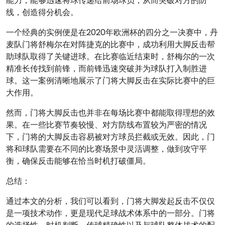
能力，能够迅速将球传递给前场球员，从而突破对方的防
线，创造得分机会。
一个经典的实例便是在2020年欧洲杯的四分之一决赛中，丹
麦队门将舒梅尔在对阵捷克的比赛中，成功利用大脚反击帮
助球队取得了关键进球。在比赛临近结束时，舒梅尔的一次
精准长传找到前锋，而前锋迅速突破并为球队打入制胜进
球。这一案例清晰地展示了门将大脚反击在实际比赛中的巨
大作用。
然而，门将大脚反击也并非在每场比赛中都能取得理想的效
果。在一些比赛节奏较慢、对方防线布置较为严密的情况
下，门将的大脚反击容易被对方球员拦截或无效。因此，门
将和球队需要在不同的比赛场景中灵活调整，做到攻守平
衡，确保反击能够在恰当时机打破僵局。
总结：
通过本文的分析，我们可以看到，门将大脚发起反击不仅仅
是一项技术动作，更是现代足球战术体系中的一部分。门将