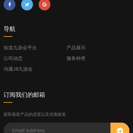
导航
知道九游会平台
产品展示
公司动态
服务种类
沟通J9九游会
订阅我们的邮箱
获取最新产品的进度以及优惠政策