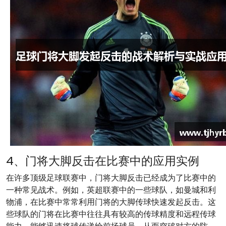
4、门将大脚反击在比赛中的应用实例
在许多顶级足球联赛中，门将大脚反击已经成为了比赛中的
一种常见战术。例如，英超联赛中的一些球队，如曼城和利
物浦，在比赛中常常利用门将的大脚传球快速发起反击。这
些球队的门将在比赛中往往具有较高的传球精度和远程传球