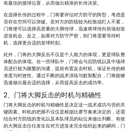
有最佳的接球位置，从而做出精准的长传决策。
在选择长传的过程中，门将要评估对方防守的阵型，考虑是
否存在空间可以突破。若对方的防线较为松散或盯人不紧，
门将便可以选择高质量的大脚传球，迅速将球传向前场创造
进攻机会。反之，如果对方防守严密，则门将需要等待时
机，选择更合适的发球时刻。
此外，门将的大脚反击不仅是个人能力的体现，更是球队整
体配合的体现。在一些球队中，门将会与后防线以及中场球
员进行较为频繁的沟通，提前布置反击时机，保证长传的精
准度与时效性。通过不断的战术演练与默契配合，门将能够
迅速做出最合适的选择，从而提高反击的成功率。
2、门将大脚反击的时机与精确性
门将大脚反击的时机与精确性是决定这一战术成功与否的关
键因素。时机的把握不仅仅是根据比赛节奏来决定的，还需
结合对方防线的变化以及本队球员的站位来做出判断。有效
的大脚反击往往发生在对方进攻未完全组织起来的瞬间，门