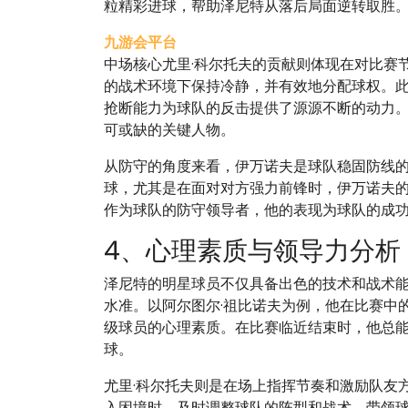
粒精彩进球，帮助泽尼特从落后局面逆转取胜
九游会平台
中场核心尤里·科尔托夫的贡献则体现在对比赛
的战术环境下保持冷静，并有效地分配球权。
抢断能力为球队的反击提供了源源不断的动力
可或缺的关键人物。
从防守的角度来看，伊万诺夫是球队稳固防线
球，尤其是在面对对方强力前锋时，伊万诺夫
作为球队的防守领导者，他的表现为球队的成
4、心理素质与领导力分析
泽尼特的明星球员不仅具备出色的技术和战术
水准。以阿尔图尔·祖比诺夫为例，他在比赛中
级球员的心理素质。在比赛临近结束时，他总
球。
尤里·科尔托夫则是在场上指挥节奏和激励队友
入困境时，及时调整球队的阵型和战术，带领