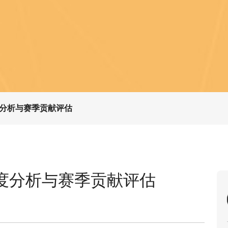
分析与赛季贡献评估
度分析与赛季贡献评估