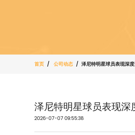
首页
公司动态
泽尼特明星球员表现深度
泽尼特明星球员表现深
2026-07-07 09:55:38