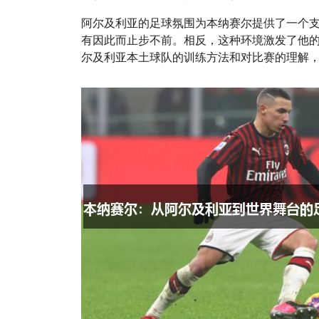
阿尔及利亚的足球氛围为本纳赛尔提供了一个
有因此而止步不前。相反，这种环境激发了他
尔及利亚本土球队的训练方法和对比赛的理解