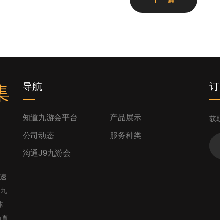
集
导航
订
知道九游会平台
产品展示
获
公司动态
服务种类
沟通J9九游会
极速
9九
体
为真