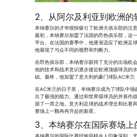
2、从阿尔及利亚到欧洲的
本纳赛尔的才华很快吸引了欧洲大俱乐部的注
最初，本纳赛尔加盟了法国的昂热俱乐部，这
平台。在法国的赛季中，他逐渐适应了欧洲足
他展现了与众不同的视野和判断力。
在昂热俱乐部，本纳赛尔获得了充分的出场机
他的技术和战术意识逐步接近欧洲顶级球员的
础。最终，他加盟了意大利的豪门球队AC米兰
在AC米兰的日子里，本纳赛尔成为了球队中场
出了极强的能力。通过和世界级球员的并肩作
据了一席之地。意大利足球的战术理念和比赛
赛场上一颗冉冉升起的新星。
3、本纳赛尔在国际赛场上
本纳赛尔的国际比赛经验同样令人印象深刻，