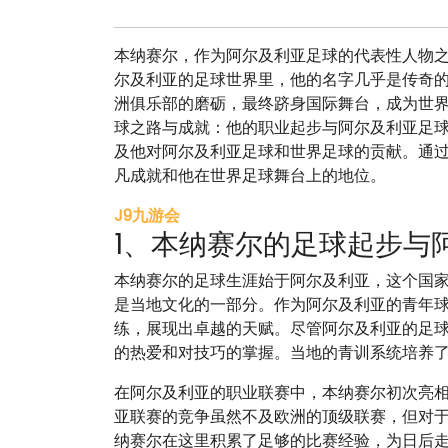
本纳赛尔，作为阿尔及利亚足球的代表性人物
尔及利亚的足球世界里，他的名字几乎是传奇
洲俱乐部的磨砺，最终跻身国际舞台，成为世
球之路与成就：他的职业起步与阿尔及利亚足
及他对阿尔及利亚足球和世界足球的贡献。通
凡成就和他在世界足球舞台上的地位。
J9九游会
1、本纳赛尔的足球起步与
本纳赛尔的足球生涯始于阿尔及利亚，这个国
是当地文化的一部分。作为阿尔及利亚的青年
练，展现出卓越的天赋。尽管阿尔及利亚的足
的热爱和对技巧的掌握。当地的青训系统培养
在阿尔及利亚的职业联赛中，本纳赛尔初次亮
亚联赛的竞争虽然不及欧洲的顶级联赛，但对
纳赛尔在这里积累了足够的比赛经验，为日后