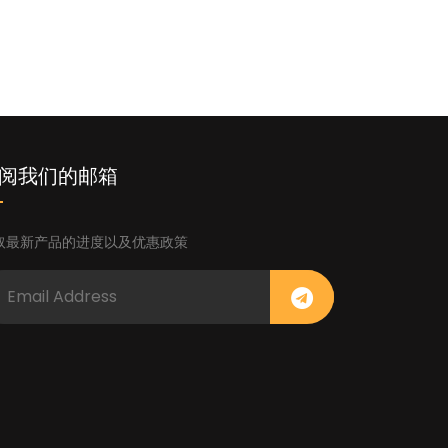
阅我们的邮箱
取最新产品的进度以及优惠政策