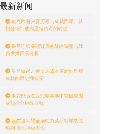
最新新闻
皮克欧冠决赛历程与成就回顾：从
初登场到成为足坛传奇的转变
皇马连续夺冠背后的战略调整与球
员发挥因素分析
皇马崛起之路：从战术革新到辉煌
成就的历史性转变
申花能否在亚冠精英赛中突破重围
成功抢分挑战自我
瓦尔迪闪耀全场助力莱斯特城战胜
热刺 展现神级表现