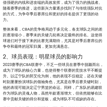
借强硬的内线和进攻端的高效发挥，成为了强力的挑战者。
随着赛季的推进，这些新兴力量逐步找到了与传统强队对抗
的方式，为争夺季后赛席位和更好的排名提供了更强的动
力。
整体来看，CBA的竞争格局趋于多元化，各支球队之间的差
距逐渐缩小，赛季末的关键几轮将决定最终的排名。这使得
球迷们对于接下来的比赛充满期待，尤其是对季后赛席位的
争夺和最终的冠军归属，更加充满悬念。
2、球员表现：明星球员的影响力
2023赛季的CBA联赛中，不乏一些球员在赛季中脱颖而出，
成为了球队的核心力量，也使得整个联赛的竞技水平不断提
升。以辽宁队的郭艾伦为例，他的表现不仅稳定，还在关键
时刻屡屡扮演球队的领袖角色，尤其是在季后赛关键时刻，
他的表现可能决定辽宁男篮的命运。同样，广东队的易建联
作为球队的灵魂人物，虽然年龄逐渐增大，但依然能够在比
赛中贡献关键的得分和篮板，成为球队不可或缺的存在。