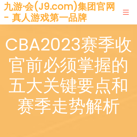
九游·会(J9.com)集团官网
- 真人游戏第一品牌
CBA2023赛季收
官前必须掌握的
五大关键要点和
赛季走势解析