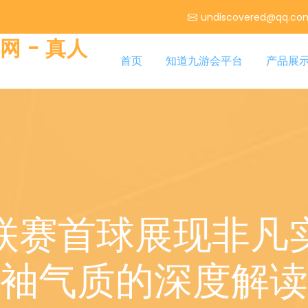
undiscovered@qq.c
网 - 真人
首页
知道九游会平台
产品展
联赛首球展现非凡
袖气质的深度解读