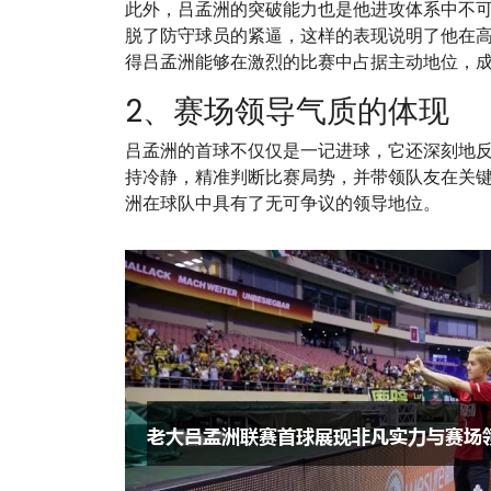
此外，吕孟洲的突破能力也是他进攻体系中不
脱了防守球员的紧逼，这样的表现说明了他在
得吕孟洲能够在激烈的比赛中占据主动地位，
2、赛场领导气质的体现
吕孟洲的首球不仅仅是一记进球，它还深刻地
持冷静，精准判断比赛局势，并带领队友在关
洲在球队中具有了无可争议的领导地位。