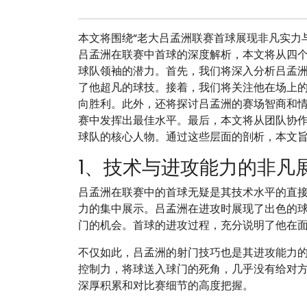
本文将围绕“老大吕孟洲联赛首球展现非凡实力
吕孟洲在联赛中首球的深度解析，本文将从四
球队领袖的潜力。首先，我们将深入分析吕孟
了他超凡的球技。接着，我们将关注他在场上
向胜利。此外，还将探讨吕孟洲的赛场智商和
赛中发挥出最佳水平。最后，本文将从团队协
球队的核心人物。通过这些层面的剖析，本文
1、技术与进攻能力的非凡
吕孟洲在联赛中的首球无疑是其技术水平的直
力的集中展示。吕孟洲在进攻时展现了出色的
门的机会。首球的进攻过程，充分说明了他在
不仅如此，吕孟洲的射门技巧也是其进攻能力
控制力，将球送入球门的死角，几乎没有给对
深厚积累和对比赛细节的高度把握。