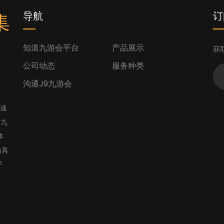
集
导航
订
知道九游会平台
产品展示
获
公司动态
服务种类
沟通J9九游会
极速
9九
体
为真
平