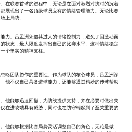
势。在联赛首球的进程中，无论是在面对激烈对抗时的沉着
洲都展现出了一名顶级球员应有的情绪管理能力。无论比赛
制场上局势。
要能力。吕孟洲凭借其过人的情绪控制力，避免了因激动而
己的状态，最大限度发挥出自己的比赛水平。这种情绪稳定
了一个坚实的精神支柱。
此忽略团队协作的重要性。作为球队的核心球员，吕孟洲深
中，他不仅自己具备进球能力，还能够通过精妙的传球帮助
神。他能够迅速回撤，为防线提供支持，并在必要时做出关
不仅在进攻端具有威胁，同时也在防守端起到了至关重要的
合。他能够根据比赛局势灵活调整自己的角色，无论是做