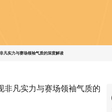
非凡实力与赛场领袖气质的深度解读
现非凡实力与赛场领袖气质的