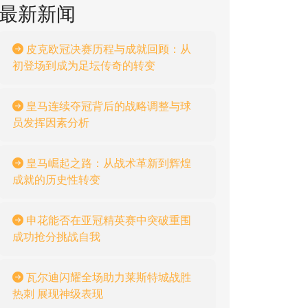
最新新闻
皮克欧冠决赛历程与成就回顾：从
初登场到成为足坛传奇的转变
皇马连续夺冠背后的战略调整与球
员发挥因素分析
皇马崛起之路：从战术革新到辉煌
成就的历史性转变
申花能否在亚冠精英赛中突破重围
成功抢分挑战自我
瓦尔迪闪耀全场助力莱斯特城战胜
热刺 展现神级表现