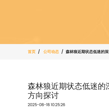
首页
公司动态
森林狼近期状态低迷的深
森林狼近期状态低迷的
方向探讨
2025-08-18 10:25:26