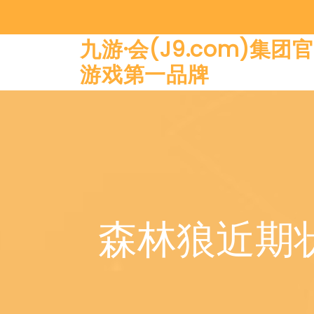
九游·会(J9.com)集团官
游戏第一品牌
森林狼近期