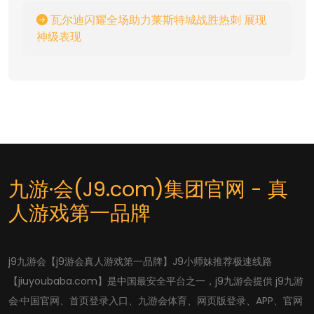
瓦尔迪闪耀全场助力莱斯特城战胜热刺 展现
神级表现
九游·会(J9.com)集团官网 - 真
人游戏第一品牌
j9九游会【j9游会真人游戏第一品牌】J9小师妹推荐极速线路
【jiuyoubaba.com】是中国最安全平台之一，j9九游会提供 j9九游
会·中国官网、首页登录入口、九游会体育、网页版登录、APP、官网