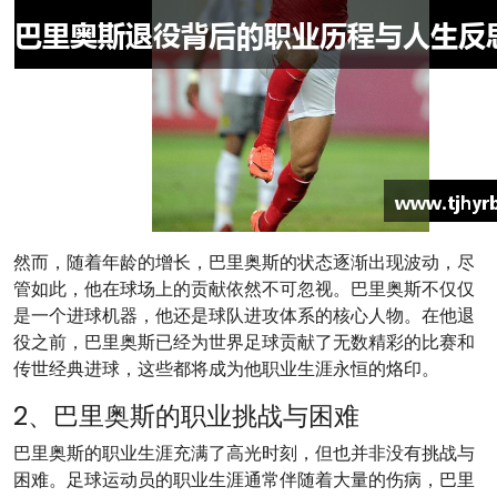
然而，随着年龄的增长，巴里奥斯的状态逐渐出现波动，尽
管如此，他在球场上的贡献依然不可忽视。巴里奥斯不仅仅
是一个进球机器，他还是球队进攻体系的核心人物。在他退
役之前，巴里奥斯已经为世界足球贡献了无数精彩的比赛和
传世经典进球，这些都将成为他职业生涯永恒的烙印。
2、巴里奥斯的职业挑战与困难
巴里奥斯的职业生涯充满了高光时刻，但也并非没有挑战与
困难。足球运动员的职业生涯通常伴随着大量的伤病，巴里