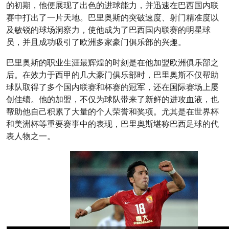
的初期，他便展现了出色的进球能力，并迅速在巴西国内联
赛中打出了一片天地。巴里奥斯的突破速度、射门精准度以
及敏锐的球场洞察力，使他成为了巴西国内联赛的明星球
员，并且成功吸引了欧洲多家豪门俱乐部的兴趣。
巴里奥斯的职业生涯最辉煌的时刻是在他加盟欧洲俱乐部之
后。在效力于西甲的几大豪门俱乐部时，巴里奥斯不仅帮助
球队取得了多个国内联赛和杯赛的冠军，还在国际赛场上屡
创佳绩。他的加盟，不仅为球队带来了新鲜的进攻血液，也
帮助他自己积累了大量的个人荣誉和奖项。尤其是在世界杯
和美洲杯等重要赛事中的表现，巴里奥斯堪称巴西足球的代
表人物之一。