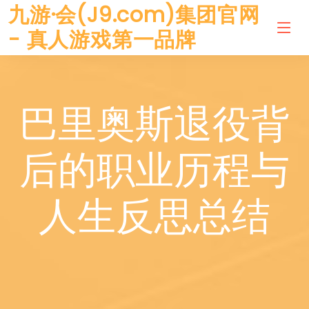
九游·会(J9.com)集团官网
- 真人游戏第一品牌
巴里奥斯退役背
后的职业历程与
人生反思总结