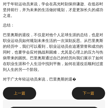
对于年轻运动员来说，学会在高光时刻保持谦逊、在低谷时
坚持前行，并为未来的生活做好规划，才是更加长久的成功
之道。
总结：
巴里奥斯的退役，不仅是对他个人足球生涯的总结，也是对
职业运动员如何规划未来生活的一次深刻反思。从巴里奥斯
的经历中，我们可以看到，职业运动员在追逐荣誉和成功的
同时，也要学会应对挑战和困难，尤其是心理上的压力与伤
病带来的困扰。巴里奥斯通过自己的经历向我们展示了如何
在职业生涯和个人生活中找到平衡，如何在退役后顺利过渡
到人生的另一个阶段。
对于广大年轻运动员来说，巴里奥斯的退�
上一篇
下一篇