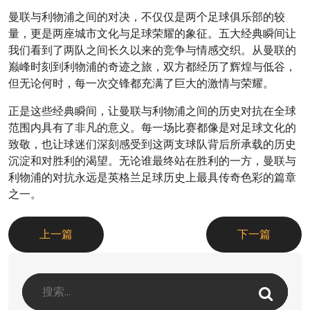
曼联与利物浦之间的对决，不仅仅是两个足球俱乐部的较
量，更是两座城市文化与足球荣耀的象征。五大经典瞬间让
我们看到了两队之间长久以来的竞争与情感交织。从曼联的
巅峰时刻到利物浦的奇迹之旅，双方都经历了辉煌与低谷，
但无论何时，每一次交锋都充满了巨大的激情与荣耀。
正是这些经典瞬间，让曼联与利物浦之间的历史对抗在全球
范围内具有了非凡的意义。每一场比赛都像是对足球文化的
致敬，也让球迷们深刻感受到这两支球队背后所承载的历史
沉淀和对胜利的渴望。无论谁最终站在胜利的一方，曼联与
利物浦的对抗永远是英格兰足球历史上最具传奇色彩的篇章
之一。
上一篇
下一篇