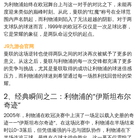
为利物浦始终在欧冠舞台上与这一对手的对比之下，未能再
度迎来类似的巅峰时刻。从此，曼联的“红魔”称号在全球范
围内声名鹊起，而利物浦则陷入了无法超越的阴影。对于两
支球队的球迷而言，1999年的欧冠不仅仅是一次足球比赛，
它是荣耀的象征，是两队命运交织的起点。
J9九游会官网
曼联的这场逆转也使得两队之间的对决再次被赋予了更多的
意义。从这之后，曼联与利物浦的每一次交锋都充满了更多
的竞争与挑战，尤其是曼联取得的成功让利物浦的球迷倍感
压力，而利物浦的球迷则希望通过每一场胜利找回曾经的荣
耀。
2、经典瞬间之二：利物浦的“伊斯坦布尔
奇迹”
2005年，利物浦在欧冠决赛中上演了一场足以载入史册的奇
迹——“伊斯坦布尔奇迹”。在这场比赛中，利物浦在半场结束
时以0-3落后，但凭借顽强的斗志与团队协作，利物浦在下
半场连追三球，最终在点球大战中胜出。这一幕不仅震惊了