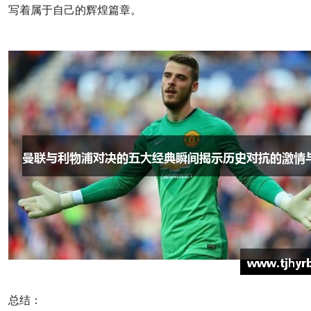
写着属于自己的辉煌篇章。
总结：