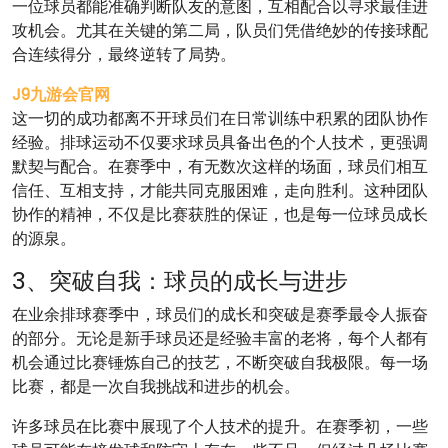
一位球员都能准确判断队友的意图，互相配合以寻求最佳进
攻机会。尤其在关键的第二局，队员们凭借绝妙的传接球配
合连续得分，最终逆转了局势。
J9九游会官网
这一切的成功都离不开球员们在日常训练中积累的团队协作
经验。排球运动不仅要求球员具备出色的个人技术，更强调
默契与配合。在赛季中，有无数次这样的场面，球员们相互
信任、互相支持，才能共同克服困难，走向胜利。这种团队
协作的精神，不仅是比赛获胜的保证，也是每一位球员成长
的源泉。
3、突破自我：球员的成长与进步
在业余排球赛季中，球员们的成长和突破是赛季最令人振奋
的部分。无论是新手球员还是经验丰富的老将，每个人都有
机会通过比赛锤炼自己的技艺，不断突破自我极限。每一场
比赛，都是一次自我挑战和进步的机会。
许多球员在比赛中展现了个人技术的提升。在赛季初，一些