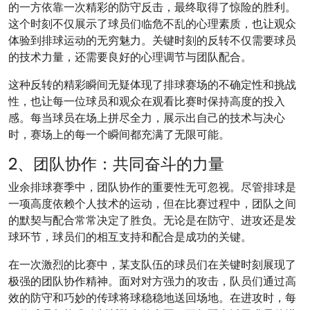
的一方依靠一次精彩的防守反击，最终取得了惊险的胜利。
这个时刻不仅展示了球员们临危不乱的心理素质，也让观众
体验到排球运动的无穷魅力。关键时刻的反转不仅需要球员
的技术力量，还需要良好的心理调节与团队配合。
这种反转的精彩瞬间无疑体现了排球赛场的不确定性和挑战
性，也让每一位球员和观众在观看比赛时保持高度的投入
感。每当球员在场上拼尽全力，展示出自己的技术与决心
时，赛场上的每一个瞬间都充满了无限可能。
2、团队协作：共同奋斗的力量
业余排球赛季中，团队协作的重要性无可忽视。尽管排球是
一项高度依赖个人技术的运动，但在比赛过程中，团队之间
的默契与配合常常决定了胜负。无论是在防守、进攻还是发
球环节，球员们的相互支持和配合是成功的关键。
在一次激烈的比赛中，某支队伍的球员们在关键时刻展现了
极强的团队协作精神。面对对方强力的攻击，队员们通过高
效的防守和巧妙的传球将球稳稳地送回场地。在进攻时，每