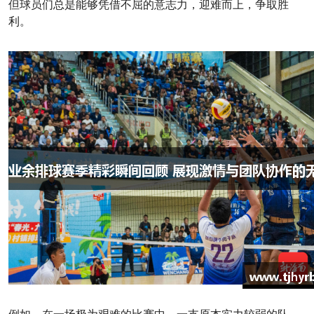
但球员们总是能够凭借不屈的意志力，迎难而上，争取胜
利。