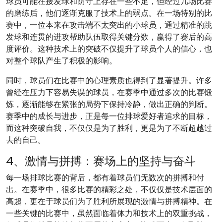
球员可能在接发球和防守上存在一些不足，但经过几场比赛
的磨练后，他们逐渐克服了技术上的弱点。在一场特别的比
赛中，一位本来在攻击端不太突出的小球员，通过精准的跳
发球和连贯的进攻帮助队伍取得关键分数，赢得了赛后的高
度评价。这种技术上的突破不仅提升了球员个人的信心，也
对整个球队产生了积极的影响。
同时，球员们在比赛中的心理素质也得到了显著提升。许多
曾经在压力下容易失误的球员，在赛季中通过多次的比赛锻
炼，逐渐能够在紧张的局势下保持冷静，做出正确的判断。
赛季中的成长与进步，正是每一位排球爱好者追求的目标，
而这种突破自我，不仅仅是为了胜利，更是为了不断超越过
去的自己。
4、激情与拼搏：赛场上的坚持与奋斗
每一场排球比赛的背后，都有着球员们无数次的拼搏和付
出。在赛季中，很多比赛的精彩之处，不仅仅是技术层面的
高超，更在于球员们为了胜利所展现的激情与拼搏精神。在
一些关键的比赛中，虽然面临着体力和技术上的双重挑战，