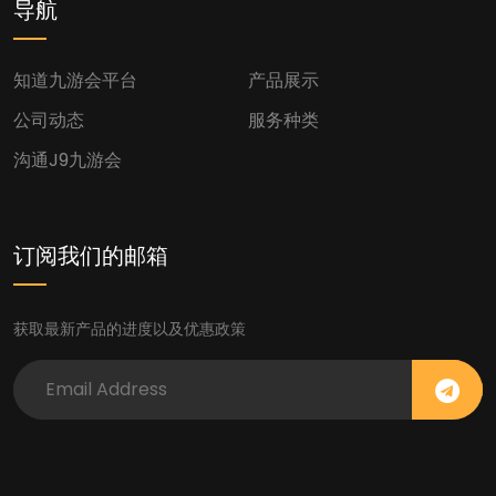
导航
知道九游会平台
产品展示
公司动态
服务种类
沟通J9九游会
订阅我们的邮箱
获取最新产品的进度以及优惠政策