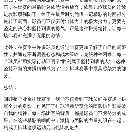
例如，在一场极为艰难的比赛中，一支原本实力较弱的队
伍，在比赛的最后时刻依然没有放弃，依靠几位球员的连续
进攻和顽强防守，终于在最后时刻凭借一记精彩的封网得分
逆转了局面。球员们不仅要付出体力上的极大努力，更要有
坚定的决心和坚持到底的勇气。正是这种拼搏精神，让每一
场比赛都充满了无限的激情。
此外，在赛季中许多球员也通过比赛更加了解了自己的局限
性，并通过不断调整心态和战术策略，克服种种困难。每一
个球员都用实际行动证明了“胜利属于坚持到底的人”，这种
坚持不懈的拼搏精神成为了业余排球赛季中最具感染力的部
分。
总结：
回顾整个业余排球赛季，我们不仅看到了球员们在赛场上拼
尽全力的身影，也见证了排球运动所蕴含的团队协作和突破
自我的精神。每一场比赛的背后，都是球员们不懈努力的成
果。在这些精彩的瞬间中，激情与团队的力量交织在一起，
构成了排球这项运动无与伦比的魅力。